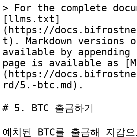
> For the complete docu
[llms.txt]
(https://docs.bifrostne
t). Markdown versions o
available by appending 
page is available as [M
(https://docs.bifrostne
rd/5.-btc.md).

# 5. BTC 출금하기

예치된 BTC를 출금해 지갑으