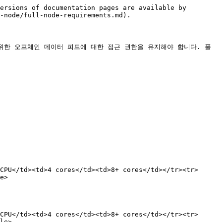
ersions of documentation pages are available by 
-node/full-node-requirements.md).

한 오프체인 데이터 피드에 대한 접근 권한을 유지해야 합니다. 풀 
CPU</td><td>4 cores</td><td>8+ cores</td></tr><tr>
e>

CPU</td><td>4 cores</td><td>8+ cores</td></tr><tr>
le>
