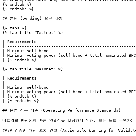
{% endtab %}

{% endtabs %}

## 본딩 (bonding) 요구 사항

{% tabs %}

{% tab title="Testnet" %}

| Requirements                                         
| -----------------------------------------------------
| Minimum self-bond                                    
| Minimum voting power (self-bond + total nominated BFC
| {% endtab %}                                         
{% tab title="Mainnet" %}

| Requirements                                         
| -----------------------------------------------------
| Minimum self-bond                                    
| Minimum voting power (self-bond + total nominated BFC
| {% endtab %}                                         
| {% endtabs %}                                        
## 운영 성능 기준 (Operating Performance Standards)

네트워크 안정성과 빠른 완결성을 보장하기 위해, 모든 노드 운영자는 
#### 검증인 대상 조치 경고 (Actionable Warning for Validato