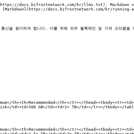
https://docs.bifrostnetwork.com/kr/llms.txt). Markdown v
 [Markdown](https://docs.bifrostnetwork.com/kr/running-a
통신을 용이하게 합니다. 이를 위해 외부 블록체인 및 가격 오라클을 위
mum</th><th>Recommended</th></tr></thead><tbody><tr><td>
isk</td><td>500 GB</td><td>1+ TB</td></tr></tbody></tabl
mum</th><th>Recommended</th></tr></thead><tbody><tr><td>
isk</td><td>1.5+ TB</td><td>2+ TB</td></tr></tbody></tab