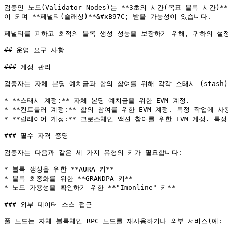
검증인 노드(Validator-Nodes)는 **3초의 시간(목표 블록 
이 되며 **페널티(슬래싱)**&#xB97C; 받을 가능성이 있습니다.

페널티를 피하고 최적의 블록 생성 성능을 보장하기 위해, 귀하의 설정
## 운영 요구 사항

### 계정 관리

검증자는 자체 본딩 예치금과 합의 참여를 위해 각각 스태시 (stash),
* **스태시 계정:** 자체 본딩 예치금을 위한 EVM 계정.

* **컨트롤러 계정:** 합의 참여를 위한 EVM 계정. 특정 작업에
* **릴레이어 계정:** 크로스체인 액션 참여를 위한 EVM 계정. 
### 필수 자격 증명

검증자는 다음과 같은 세 가지 유형의 키가 필요합니다:

* 블록 생성을 위한 **AURA 키**

* 블록 최종화를 위한 **GRANDPA 키**

* 노드 가용성을 확인하기 위한 **"Imonline" 키**

### 외부 데이터 소스 접근

풀 노드는 자체 블록체인 RPC 노드를 재사용하거나 외부 서비스(예: I