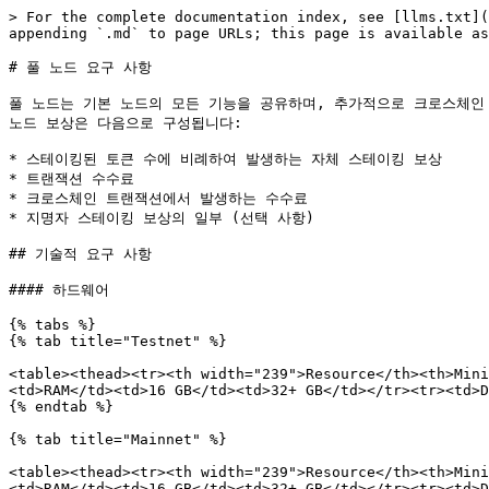
> For the complete documentation index, see [llms.txt](
appending `.md` to page URLs; this page is available as
# 풀 노드 요구 사항

풀 노드는 기본 노드의 모든 기능을 공유하며, 추가적으로 크로스체인 
노드 보상은 다음으로 구성됩니다:

* 스테이킹된 토큰 수에 비례하여 발생하는 자체 스테이킹 보상

* 트랜잭션 수수료

* 크로스체인 트랜잭션에서 발생하는 수수료

* 지명자 스테이킹 보상의 일부 (선택 사항)

## 기술적 요구 사항

#### 하드웨어

{% tabs %}

{% tab title="Testnet" %}

<table><thead><tr><th width="239">Resource</th><th>Mini
<td>RAM</td><td>16 GB</td><td>32+ GB</td></tr><tr><td>D
{% endtab %}

{% tab title="Mainnet" %}

<table><thead><tr><th width="239">Resource</th><th>Mini
<td>RAM</td><td>16 GB</td><td>32+ GB</td></tr><tr><td>D